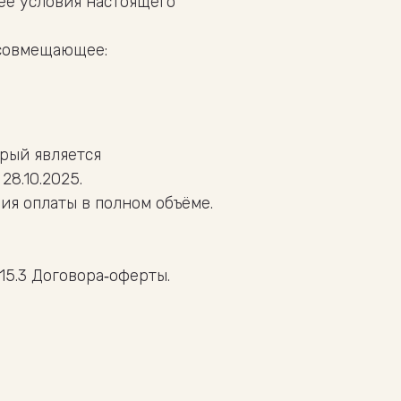
ее условия настоящего
 совмещающее:
орый является
28.10.2025.
я оплаты в полном объёме.
15.3 Договора‑оферты.