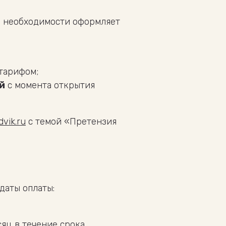
ри необходимости оформляет
тарифом;
й
с момента открытия
dvik.ru
с темой «Претензия
даты оплаты:
сяц в течение срока