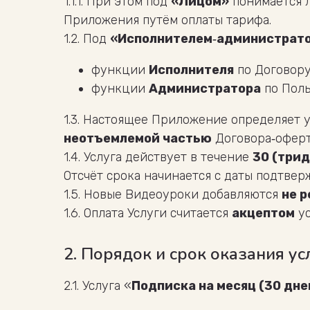
1.1.1. При этом под
«Лицом»
понимается 
Приложения путём оплаты тарифа.
1.2. Под
«Исполнителем‑администрат
функции
Исполнителя
по Договору
функции
Администратора
по Поль
1.3. Настоящее Приложение определяет у
неотъемлемой частью
Договора‑оферты
1.4. Услуга действует в течение
30 (три
Отсчёт срока начинается с даты подтвер
1.5. Новые Видеоуроки добавляются
не р
1.6. Оплата Услуги считается
акцептом
ус
2. Порядок и срок оказания ус
2.1. Услуга «
Подписка на месяц (30 дне