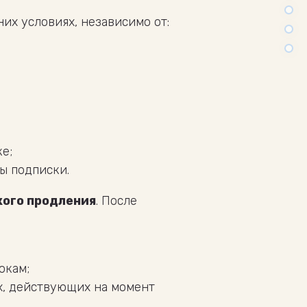
их условиях, независимо от:
е;
ы подписки.
кого продления
. После
окам;
х, действующих на момент