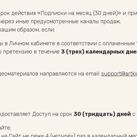
 срок действия «Подписки на месяц (30 дней)» и п
 через иные предусмотренные каналы продаж.
жащим образом, если:
 в Личном кабинете в соответствии с оплаченным 
ю претензию в течение
3 (трех) календарных дне
деоматериалов направляются на email:
support@artki
доставляет Доступ на срок
30 (тридцать) дней
с 
йте;
на Сайт не реже 4 (четырёх) раз в календарный ме