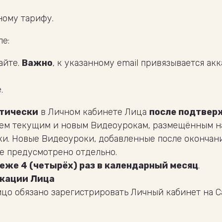
ному тарифу.
ле:
айте.
Важно
, к указанному email привязывается ак
.
тически
в Личном кабинете Лица
после подтвер
 всем текущим и новым Видеоурокам, размещённым н
ки. Новые Видеоуроки, добавленные после окончани
не предусмотрено отдельно.
реже 4 (четырёх) раз в календарный месяц
.
икации Лица
 Лицо обязано зарегистрировать Личный кабинет на 