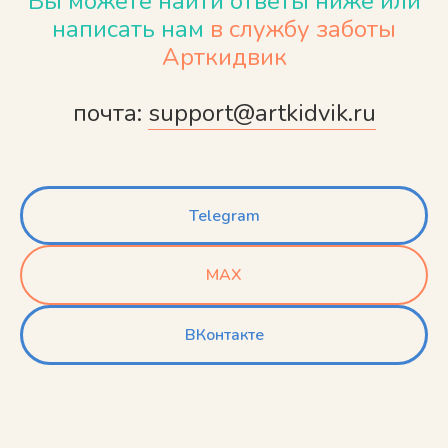
Вы можете найти ответы ниже или
написать
нам
в службу заботы
Арткидвик
почта:
support@artkidvik.ru
Telegram
MAX
ВКонтакте